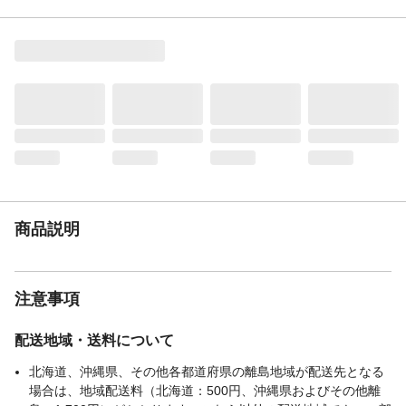
ので落ち葉やゴミなどが入り込まず目詰ま
りしづらい!溜めた雨水もコシ網でろ過しな
がら使えば活用できるので節約にもなりま
す!
JANコード
4907797003312
商品説明
注意事項
配送地域・送料について
北海道、沖縄県、その他各都道府県の離島地域が配送先となる
場合は、地域配送料（北海道：500円、沖縄県およびその他離