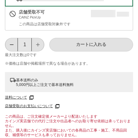
店舗受取不可
CAINZ PickUp
この商品は店舗受取対象外です
カートに入れる
最大注文数は
0
です
※価格は​店舗や​掲載場所で​異なる​場合が​あります。
基本送料のみ
5,000円以上ご注文で基本送料無料
送料について
店舗受取のお支払いについて
この商品は、ご注文確定後メーカーより配送いたします
カインズ実店舗での代行ご注文や出品者へのお取り寄せ依頼は承っておりま
せん。
また、購入後にカインズ実店舗においての各商品の工事・施工、不用品回
収、補償等のサービスも承っておりません。