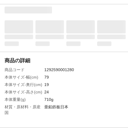
商品の詳細
商品コード
1292590001280
本体サイズ-幅(cm)
79
本体サイズ-奥行(cm)
19
本体サイズ-高さ(cm)
24
本体重量(g)
710g
材質・原材料・原産
亜鉛鉄板日本
国
特徴
筒先の目が細かく綺麗で柔らかなシャワー
が出るため植物を傷つけにくいコシ網付な