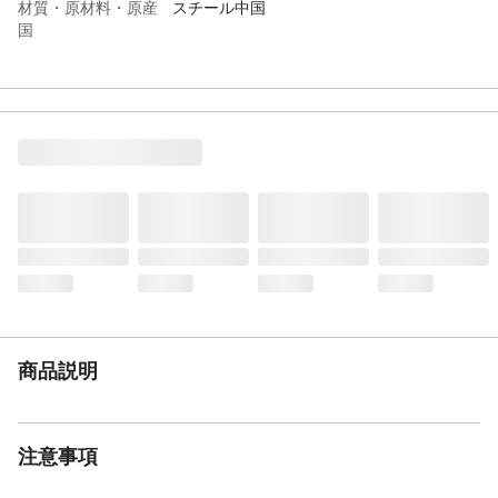
材質・原材料・原産
スチール中国
国
特徴
吊るすだけの簡単設置。幅が45~70cmに伸
縮するので、収納場所に合わせて設置可能
JANコード
4964806025611
商品説明
注意事項