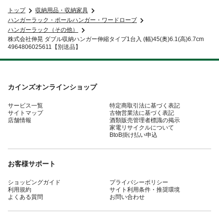
トップ
収納用品・収納家具
ハンガーラック・ポールハンガー・ワードローブ
ハンガーラック（その他）
株式会社伸晃 ダブル収納ハンガー伸縮タイプ1台入 (幅)45(奥)6.1(高)6.7cm
4964806025611【別送品】
カインズオンラインショップ
サービス一覧
特定商取引法に基づく表記
サイトマップ
古物営業法に基づく表記
店舗情報
酒類販売管理者標識の掲示
家電リサイクルについて
BtoB掛け払い申込
お客様サポート
ショッピングガイド
プライバシーポリシー
利用規約
サイト利用条件・推奨環境
よくある質問
お問い合わせ