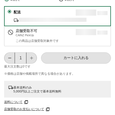
配送
店舗受取不可
CAINZ PickUp
この商品は店舗受取対象外です
カートに入れる
最大注文数は
0
です
※価格は​店舗や​掲載場所で​異なる​場合が​あります。
基本送料のみ
5,000円以上ご注文で基本送料無料
送料について
店舗受取のお支払いについて