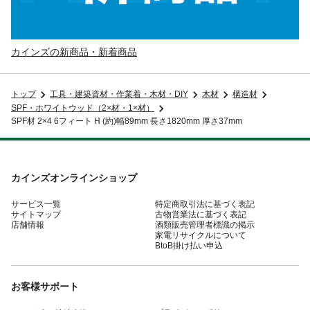
カインズの新商品・新着商品
トップ
工具・建築資材・作業着・木材・DIY
木材
構造材
SPF・ホワイトウッド（2×材・1×材）
SPF材 2×4 6フィート H (約)幅89mm 長さ1820mm 厚さ37mm
カインズオンラインショップ
サービス一覧
特定商取引法に基づく表記
サイトマップ
古物営業法に基づく表記
店舗情報
酒類販売管理者標識の掲示
家電リサイクルについて
BtoB掛け払い申込
お客様サポート