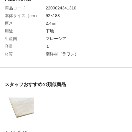
商品コード
2200024341310
本体サイズ（cm）
92×183
厚さ
2.4㎜
用途
下地
生産国
マレーシア
容量
１
材質
南洋材（ラワン）
耐水基準の等級
2類
重量
2.3㎏
防火性能
無
スタッフおすすめの類似商品