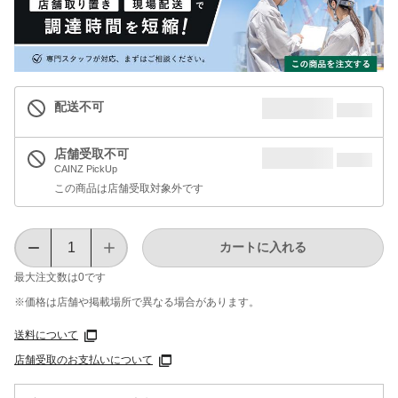
配送不可
店舗受取不可
CAINZ PickUp
この商品は店舗受取対象外です
カートに入れる
最大注文数は
0
です
※価格は​店舗や​掲載場所で​異なる​場合が​あります。
送料について
店舗受取のお支払いについて