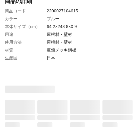
商品の詳細
商品コード
2200027104615
カラー
ブルー
本体サイズ（cm）
64.2×243.8×0.9
用途
屋根材・壁材
使用方法
屋根材・壁材
材質
亜鉛メッキ鋼板
生産国
日本
重量
3.99