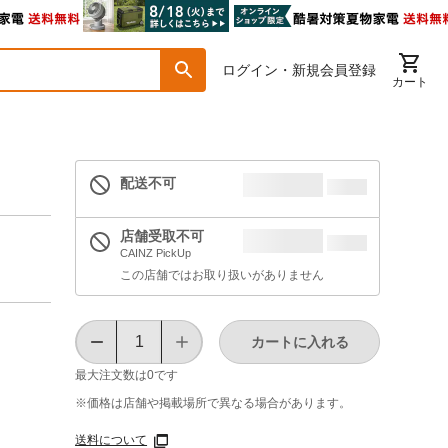
ログイン・新規会員登録
カート
配送不可
店舗受取不可
CAINZ PickUp
この店舗ではお取り扱いがありません
カートに入れる
最大注文数は
0
です
※価格は​店舗や​掲載場所で​異なる​場合が​あります。
送料について