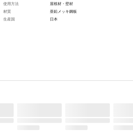
使用方法
屋根材・壁材
材質
亜鉛メッキ鋼板
生産国
日本
重量
4.52