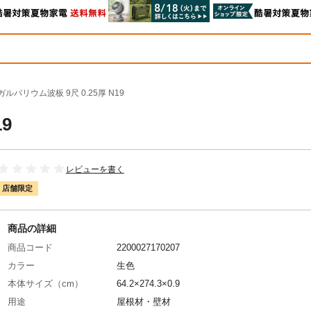
ガルバリウム波板 9尺 0.25厚 N19
9
レビューを書く
店舗限定
商品の詳細
商品コード
2200027170207
カラー
生色
本体サイズ（cm）
64.2×274.3×0.9
用途
屋根材・壁材