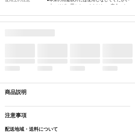
●火のそばに置かないでください●安全のた
め手袋などを着用して作業を行ってくださ
い●風の強い場所や火の側、高温になる場所
でのご使用はお止めください。又、設置の
際はとばさないようにしっかりと固定して
ください
材質・素材
ポリエチレン
原産国
日本
巾
180cm
穴あり、なし
なし
重量
16.6kg
商品説明
注意事項
配送地域・送料について