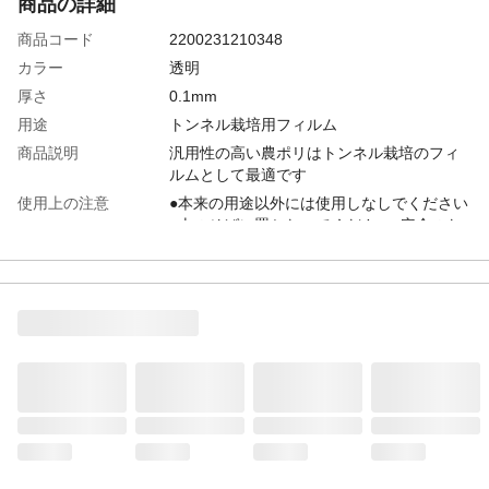
商品の詳細
商品コード
2200231210348
カラー
透明
厚さ
0.1mm
用途
トンネル栽培用フィルム
商品説明
汎用性の高い農ポリはトンネル栽培のフィ
ルムとして最適です
使用上の注意
●本来の用途以外には使用しなしでください
●火のそばに置かないでください●安全のた
め手袋などを着用して作業を行ってくださ
い●風の強い場所や火の側、高温になる場所
でのご使用はお止めください。又、設置の
際はとばさないようにしっかりと固定して
ください
材質・素材
ポリエチレン
原産国
日本
巾
270cm
穴あり、なし
なし
重量
24.8kg