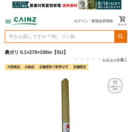
ログイン・新規会員登録
カート
農ポリ 0.1×270×100m【SU】
レビューを書く
大型商品
分納品
店舗受取で取寄せ可
店舗限定