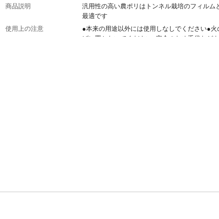
商品説明
汎用性の高い農ポリはトンネル栽培のフィルム
最適です
使用上の注意
●本来の用途以外には使用しなしでください●火
ばに置かないでください●安全のため手袋など
して作業を行ってください●風の強い場所や火
高温になる場所でのご使用はお止めください。
置の際はとばさないようにしっかりと固定して
い
材質・素材
ポリエチレン
原産国
日本
巾
360cm
穴あり、なし
なし
重量
33.1kg