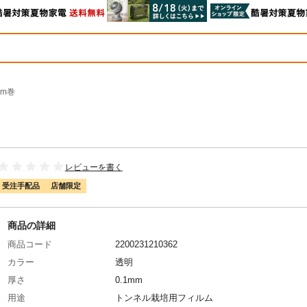
0m巻
レビューを書く
受注手配品
店舗限定
商品の詳細
商品コード
2200231210362
カラー
透明
厚さ
0.1mm
用途
トンネル栽培用フィルム