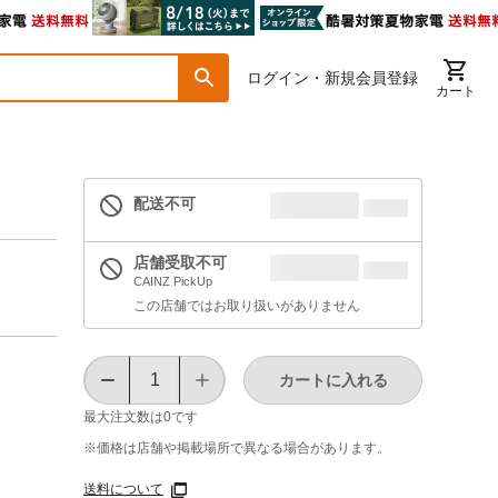
ログイン・新規会員登録
カート
配送不可
店舗受取不可
CAINZ PickUp
この店舗ではお取り扱いがありません
カートに入れる
最大注文数は
0
です
※価格は​店舗や​掲載場所で​異なる​場合が​あります。
送料について