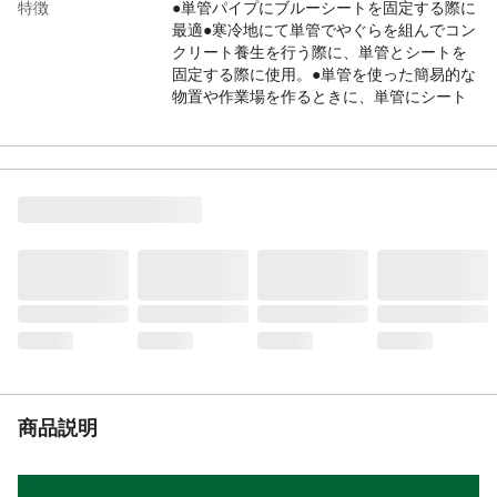
特徴
●単管パイプにブルーシートを固定する際に
最適●寒冷地にて単管でやぐらを組んでコン
クリート養生を行う際に、単管とシートを
固定する際に使用。●単管を使った簡易的な
物置や作業場を作るときに、単管にシート
を被せパチンと固定するだけ。
入数
10
材質
ポリピロリレン、スチール
生産国
海外
重量
140g
商品説明