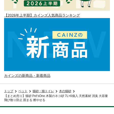
【2026年上半期】カインズ人気商品ランキング
カインズの新商品・新着商品
トップ
ペット
猫砂・猫トイレ
木の猫砂
【まとめ売り】猫砂 Pet’sOne 木製のネコ砂 7L×6個入 天然素材 消臭 大容量
飛び散り防止 固まる 燃やせる