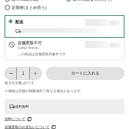
定期便(まとめ売り)
配送
店舗受取不可
CAINZ PickUp
この商品は店舗受取対象外です
カートに入れる
最大注文数は
0
です
※価格は​店舗や​掲載場所で​異なる​場合が​あります。
送料無料
送料について
店舗受取のお支払いについて