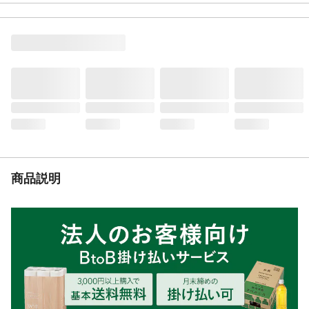
使用方法
●トイレ容器に本製品を5~6cm程度の深さに
なるよう静かに敷き詰めてださい。●おしっ
こやうんちで汚れた部分を取除き、新しい
砂を補充してください。●砂が少なくなって
きたら、新しい砂を補充してください。等
使用上の注意
●本製品はペット専用です。それ以外の用途
には使用しないでください。●本製品は食べ
られません。人間やペットが誤食した場合
は、医師、獣医師に相談してください。等
生産国
日本
保管方法
直射日光や高温多湿な場所での保管は避
商品説明
け、必ず風通しのよい湿気の少ない場所で
保管してください。
交換目安
●2~3か月に1回は全量を新しく交換するこ
とをおすすめします。●愛猫1匹の場合、約
2~3週間の使用で吸収力が低下してきますの
で交換してください。ただし、使用する環
境(湿度、愛猫の数、体調など)により使用期
間が異なります。
処分方法
●水に溶けないので、絶対にトイレには流さ