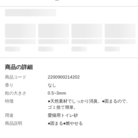
商品の詳細
商品コード
2200900214202
香り
なし
粒の大きさ
0.5~3mm
特徴
●天然素材でしっかり消臭。●固まるので、
ゴミ捨て簡単。
用途
愛猫用トイレ砂
商品説明
●固まる●燃やせる
原材料
木のオガクズ粉末、カルシウム、高吸収性
ポリマー、糊剤、香料