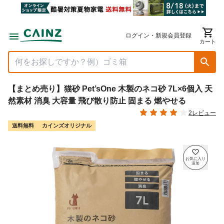
ログイン・新規会員登録
カート
【まとめ売り】猫砂 Pet’sOne 木製のネコ砂 7L×6個入 天
然素材 消臭 大容量 飛び散り防止 固まる 燃やせる
2レビュー
送料無料
カインズオリジナル