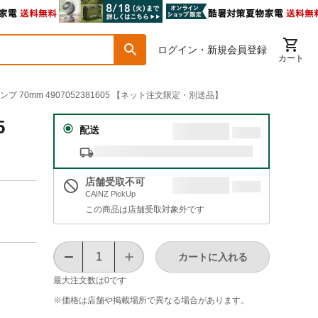
ログイン・新規会員登録
カート
ランプ 70mm 4907052381605 【ネット注文限定・別送品】
5
配送
店舗受取不可
CAINZ PickUp
この商品は店舗受取対象外です
カートに入れる
最大注文数は
0
です
※価格は​店舗や​掲載場所で​異なる​場合が​あります。