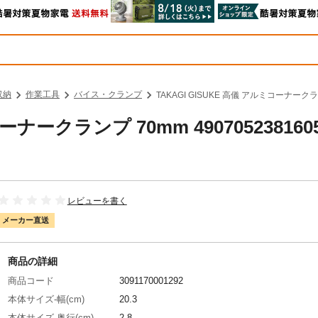
収納
作業工具
バイス・クランプ
TAKAGI GISUKE 高儀 アルミコーナーク
ーナークランプ 70mm 490705238160
レビューを書く
メーカー直送
商品の詳細
商品コード
3091170001292
本体サイズ-幅(cm)
20.3
本体サイズ-奥行(cm)
2.8