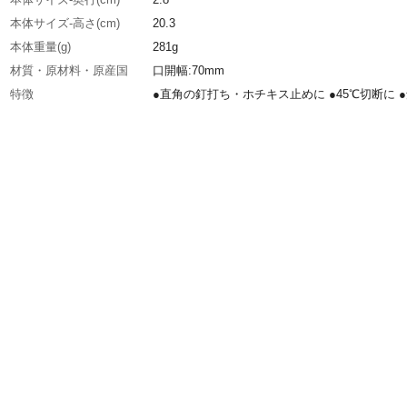
本体サイズ-高さ(cm)
20.3
本体重量(g)
281g
材質・原材料・原産国
口開幅:70mm
特徴
●直角の釘打ち・ホチキス止めに ●45℃切断に 
分の接着作業に
JANコード
4907052381605