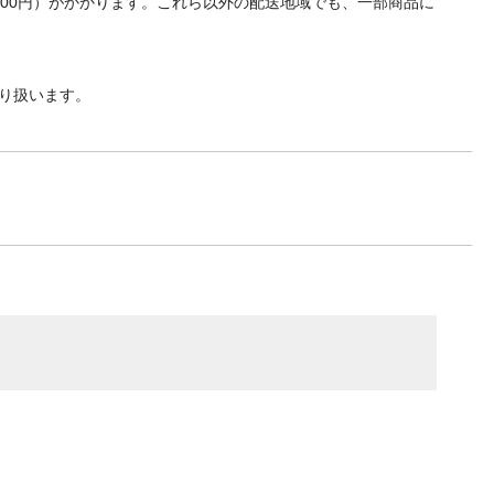
700円）がかかります。これら以外の配送地域でも、一部商品に
り扱います。