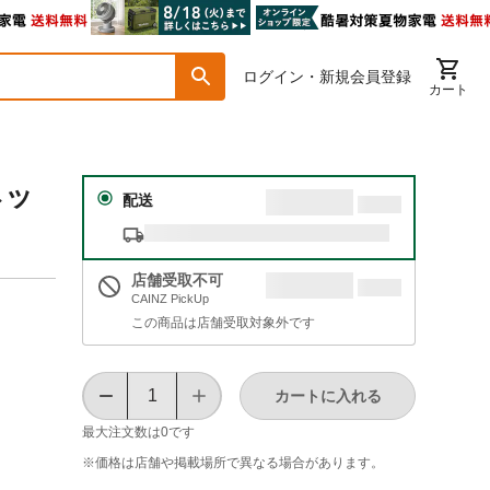
ログイン・新規会員登録
カート
ネッ
配送
店舗受取不可
CAINZ PickUp
この商品は店舗受取対象外です
カートに入れる
最大注文数は
0
です
※価格は​店舗や​掲載場所で​異なる​場合が​あります。