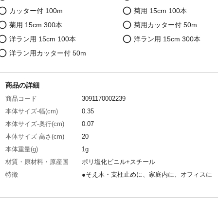
カッター付 100m
菊用 15cm 100本
菊用 15cm 300本
菊用カッター付 50m
洋ラン用 15cm 100本
洋ラン用 15cm 300本
洋ラン用カッター付 50m
商品の詳細
商品コード
3091170002239
本体サイズ-幅(cm)
0.35
本体サイズ-奥行(cm)
0.07
本体サイズ-高さ(cm)
20
本体重量(g)
1g
材質・原材料・原産国
ポリ塩化ビニル+スチール
特徴
●そえ木・支柱止めに、家庭内に、オフィスに
JANコード
4907052737259