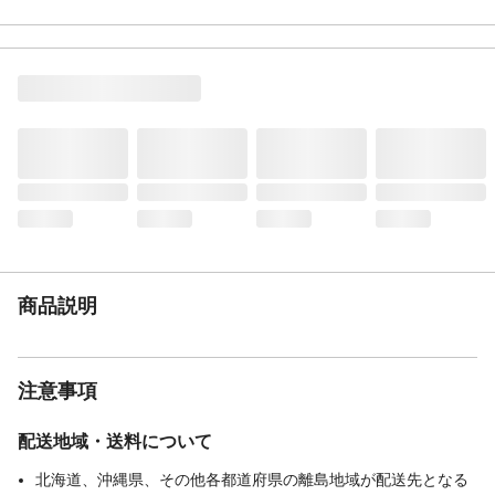
メーカー名
TAKAGI 高儀
JANコード
4907052860148-30
関連キーワード
まとめ買い, 日本製, 収納 折りたたみ
商品説明
注意事項
配送地域・送料について
北海道、沖縄県、その他各都道府県の離島地域が配送先となる