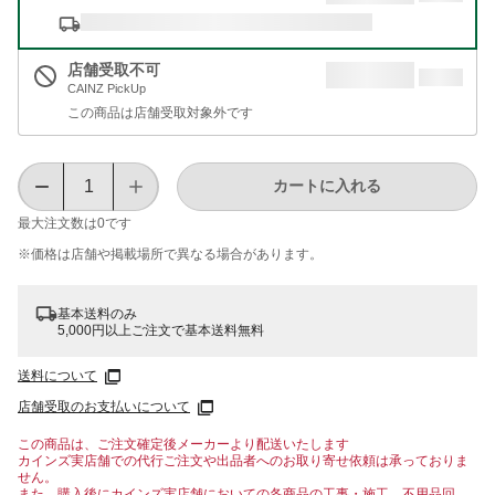
店舗受取不可
CAINZ PickUp
この商品は店舗受取対象外です
カートに入れる
最大注文数は
0
です
※価格は​店舗や​掲載場所で​異なる​場合が​あります。
基本送料のみ
5,000円以上ご注文で基本送料無料
送料について
店舗受取のお支払いについて
この商品は、ご注文確定後メーカーより配送いたします
カインズ実店舗での代行ご注文や出品者へのお取り寄せ依頼は承っておりま
せん。
また、購入後にカインズ実店舗においての各商品の工事・施工、不用品回