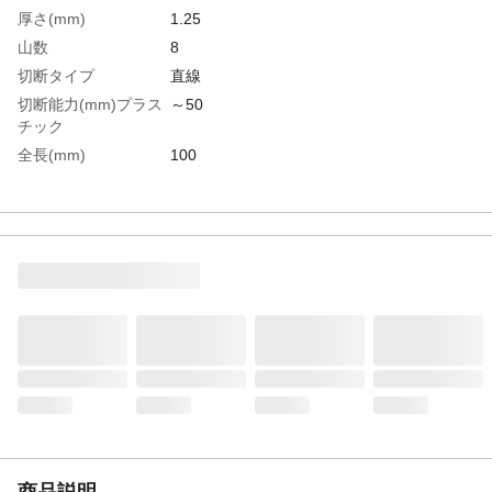
厚さ(mm)
1.25
山数
8
切断タイプ
直線
切断能力(mm)プラス
～50
チック
全長(mm)
100
適合機種
ボッシュ、マキタ、ハイコーキ（旧日
立）、リョービなどのTシャンク形状のジグ
ソー
有効刃長(mm)
74
切断能力(mm)木材・
4～50
合板
生産国
スイス
重さ
41.000G
材質1
炭素工具鋼
商品説明