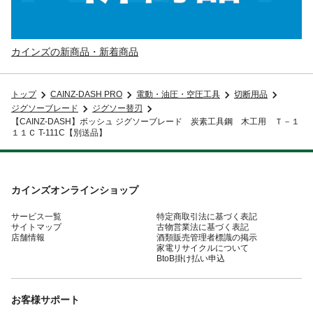
カインズの新商品・新着商品
トップ
CAINZ-DASH PRO
電動・油圧・空圧工具
切断用品
ジグソーブレード
ジグソー替刃
【CAINZ-DASH】ボッシュ ジグソーブレード 炭素工具鋼 木工用 Ｔ－１
１１Ｃ T-111C【別送品】
カインズオンラインショップ
サービス一覧
特定商取引法に基づく表記
サイトマップ
古物営業法に基づく表記
店舗情報
酒類販売管理者標識の掲示
家電リサイクルについて
BtoB掛け払い申込
お客様サポート