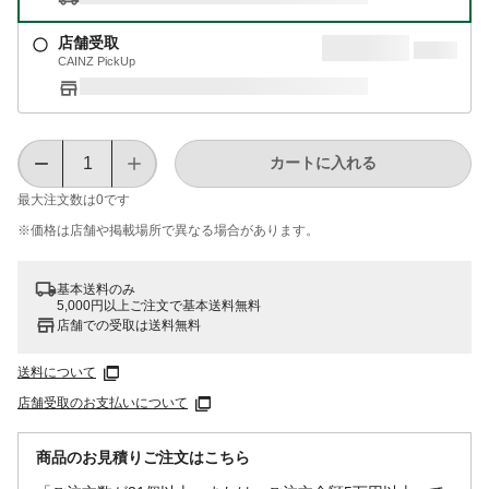
店舗受取
CAINZ PickUp
カートに入れる
最大注文数は
0
です
※価格は​店舗や​掲載場所で​異なる​場合が​あります。
基本送料のみ
5,000円以上ご注文で基本送料無料
店舗での受取は送料無料
送料について
店舗受取のお支払いについて
商品のお見積りご注文はこちら