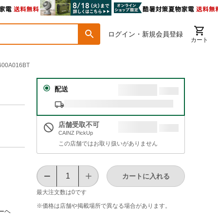
ログイン・新規会員登録
カート
0A016BT
配送
店舗受取不可
CAINZ PickUp
この店舗ではお取り扱いがありません
カートに入れる
最大注文数は
0
です
※価格は​店舗や​掲載場所で​異なる​場合が​あります。
ーヘ