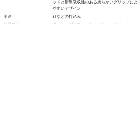
ッドと衝撃吸収性のある柔らかいグリップによ
やすいデザイン
用途
釘などの打込み
商品説明
ボッシュプロフェッショナルハンドツール
付属品／セット内容
ハンマー
入数
1
商品仕様
一体構造でヘッドとグリップが外れない安全設
フトグリップにより振動を軽減、ヘッド部重量
500g(全体重量約920g)
材質
柄/ABS
生産国
中国
重量
920g