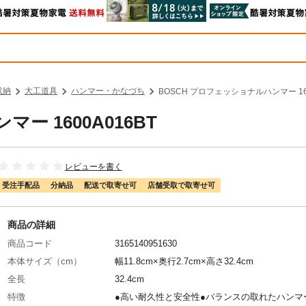
収納
大工道具
ハンマー・かなづち
BOSCH プロフェッショナルハンマー 160
ー 1600A016BT
レビューを書く
受注手配品
分納品
配送で取寄せ可
店舗受取で取寄せ可
商品の詳細
商品コード
3165140951630
本体サイズ（cm）
幅11.8cm×奥行2.7cm×高さ32.4cm
全長
32.4cm
特徴
●高い耐久性と安全性●バランスの取れたハンマ