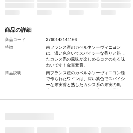
商品の詳細
商品コード
3760143144166
特徴
南フランス産のカベルネソーヴィニヨン
は、濃い色合いでスパイシーな香りと熟し
たカシス系の風味が楽しめるコクのある味
わいです！金賞受賞。
商品説明
南フランス産のカベルネソーヴィニヨン種
で作られたワインは、深い紫色でスパイシ
ーな果実香と熟したカシス系の果実の風
味、まろやかでコクのある味わい！品評会
にて金賞を受賞。
容量
750ml
アルコール度数
13.5%
カテゴリー
ワイン
種類
赤ワイン