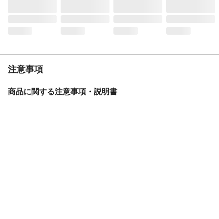
産地
オック
地区
オック
生産国
フランス
甘口・辛口
辛口
おすすめ料理
バーベキュー料理、焼肉、チーズ等
キャップタイプ
スクリューキャップ
注意事項
タイプ
ミディアムボディ
商品に関する注意事項・説明書
ぶどうの種類
カベルネソーヴィニヨン
ワイナリー（生産
アルマ セルシウス
者）