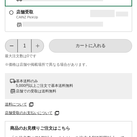
店舗受取
CAINZ PickUp
カートに入れる
最大注文数は
0
です
※価格は​店舗や​掲載場所で​異なる​場合が​あります。
基本送料のみ
5,000円以上ご注文で基本送料無料
店舗での受取は送料無料
送料について
店舗受取のお支払いについて
商品のお見積りご注文はこちら