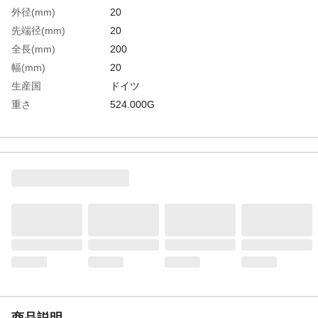
外径(mm)
20
先端径(mm)
20
全長(mm)
200
幅(mm)
20
生産国
ドイツ
重さ
524.000G
材質1
真鍮
商品説明