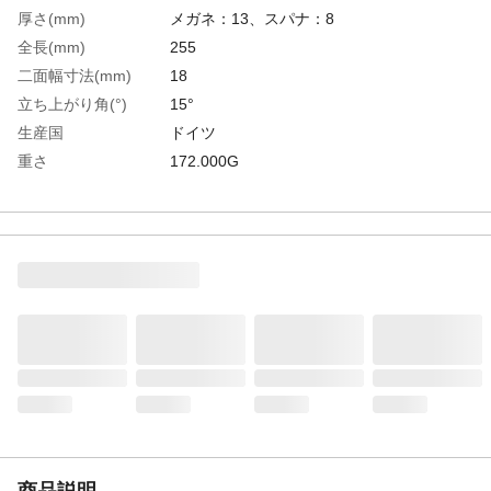
厚さ(mm)
メガネ：13、スパナ：8
全長(mm)
255
二面幅寸法(mm)
18
立ち上がり角(°)
15°
生産国
ドイツ
重さ
172.000G
材質1
クロムバナジウム鋼
材質2
表面処理：ニッケルクロムメッキ
商品説明