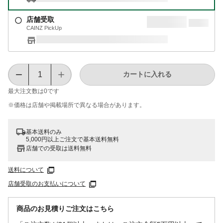
店舗受取
CAINZ PickUp
カートに入れる
最大注文数は
0
です
※価格は​店舗や​掲載場所で​異なる​場合が​あります。
基本送料のみ
5,000円以上ご注文で基本送料無料
店舗での受取は送料無料
送料について
店舗受取のお支払いについて
商品のお見積りご注文はこちら