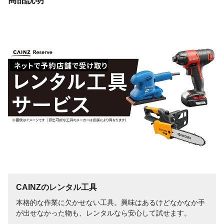
使用上の注意
●人に向けて使用しないでください●使用時
の反動に注意して使用ください
生産国
ドイツ
重量
0.5kg
吐出圧力（MPa）
使用製品スペックに準ずる
最大吐出量
使用製品スペックに準ずる
CAINZのレンタル工具
本格的な作業に欠かせない工具。興味はあるけどなかなか手
が出せなかった物も、レンタルなら安心して試せます。