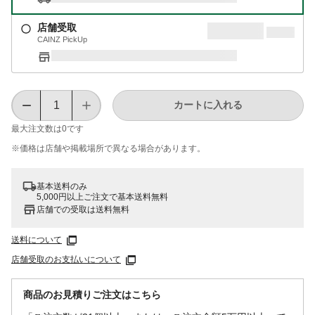
店舗受取
CAINZ PickUp
カートに入れる
最大注文数は
0
です
※価格は​店舗や​掲載場所で​異なる​場合が​あります。
基本送料のみ
5,000円以上ご注文で基本送料無料
店舗での受取は送料無料
送料について
店舗受取のお支払いについて
商品のお見積りご注文はこちら