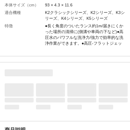
本体サイズ（cm）
93 × 4.3 × 11.6
適合機種
K2クラシックシリーズ、K2シリーズ、K3シ
リーズ、K4シリーズ、K5シリーズ
特徴
●長く角度のついたランス約1m/届きにくか
った場所の清掃に(側溝や車両の下など)●高
圧水のパワフルな洗浄力/強力で効率的な洗
浄作業ができます。●高圧-フラットジェッ
ト/ムラなく頑固な汚れを取り除きます。
用途
●車両の下回りの掃除 ●届きにくい場所の
清掃 ●ゴミ箱の掃除 ●貯水タンクの掃
除 ●車のタイヤハウスの掃除 ●樽の掃
除 ●らせん階段や階段などの掃除しにくい
場所の掃除に。
商品説明
車の下回り、雨樋の洗浄など届きにくい場
所で威力を発揮します。
材質
PP
耐熱／耐冷温度
40
（℃）
使用方法
対応する高圧洗浄機のガンに取り付けをし
て使用してください
商品説明