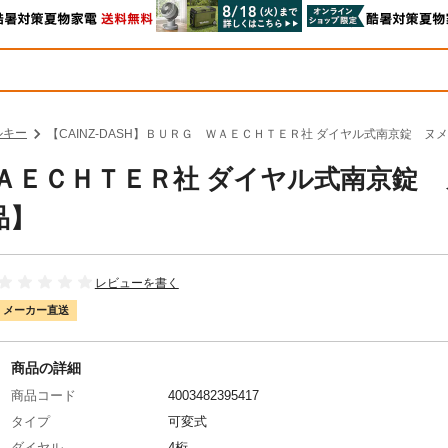
ルキー
【CAINZ-DASH】ＢＵＲＧ ＷＡＥＣＨＴＥＲ社 ダイヤル式南京錠 ヌメ
 ＷＡＥＣＨＴＥＲ社 ダイヤル式南京錠
品】
レビューを書く
メーカー直送
商品の詳細
商品コード
4003482395417
タイプ
可変式
ダイヤル
4桁