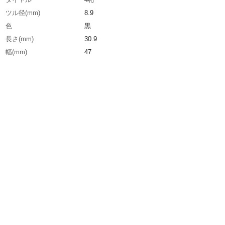
ツル径(mm)
8.9
色
黒
長さ(mm)
30.9
幅(mm)
47
B(mm)
30.9
C(mm)
23.4
生産国
中国
重さ
289.000G
材質1
本体：キャストスチール
材質2
ツル：クロームメッキスチール