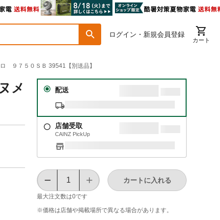
ログイン・新規会員登録
カート
ロ ９７５０ＳＢ 39541【別送品】
 ヌメ
配送
店舗受取
CAINZ PickUp
カートに入れる
最大注文数は
0
です
※価格は​店舗や​掲載場所で​異なる​場合が​あります。