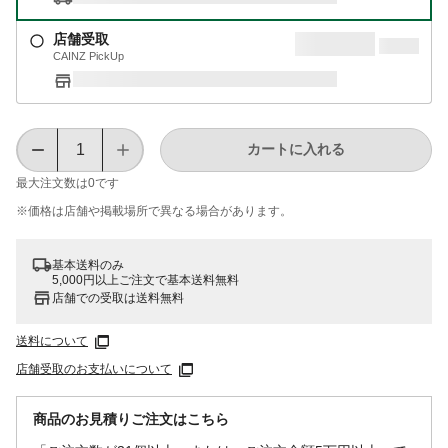
店舗受取
CAINZ PickUp
カートに入れる
最大注文数は
0
です
※価格は​店舗や​掲載場所で​異なる​場合が​あります。
基本送料のみ
5,000円以上ご注文で基本送料無料
店舗での受取は送料無料
送料について
店舗受取のお支払いについて
商品のお見積りご注文はこちら