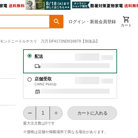
ログイン・新規会員登録
カート
ヤモンドニードルヤスリ 刀刃 DF4172ND016879【別送品】
配送
店舗受取
CAINZ PickUp
カートに入れる
最大注文数は
0
です
※価格は​店舗や​掲載場所で​異なる​場合が​あります。