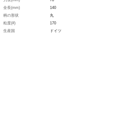
全長(mm)
140
柄の形状
丸
粒度(#)
170
生産国
ドイツ
重さ
6.000G
材質1
工具鋼