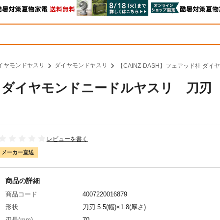
イヤモンドヤスリ
ダイヤモンドヤスリ
【CAINZ-DASH】フェアッド社 ダイ
ド社 ダイヤモンドニードルヤスリ 刀刃
レビューを書く
メーカー直送
商品の詳細
商品コード
4007220016879
形状
刀刃 5.5(幅)×1.8(厚さ)
刃長(mm)
70