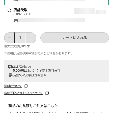
店舗受取
CAINZ PickUp
カートに入れる
最大注文数は
0
です
※価格は​店舗や​掲載場所で​異なる​場合が​あります。
基本送料のみ
5,000円以上ご注文で基本送料無料
店舗での受取は送料無料
送料について
店舗受取のお支払いについて
商品のお見積りご注文はこちら