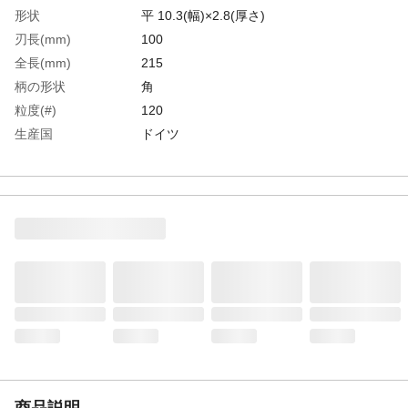
形状
平 10.3(幅)×2.8(厚さ)
刃長(mm)
100
全長(mm)
215
柄の形状
角
粒度(#)
120
生産国
ドイツ
重さ
48.000G
材質1
工具鋼
商品説明