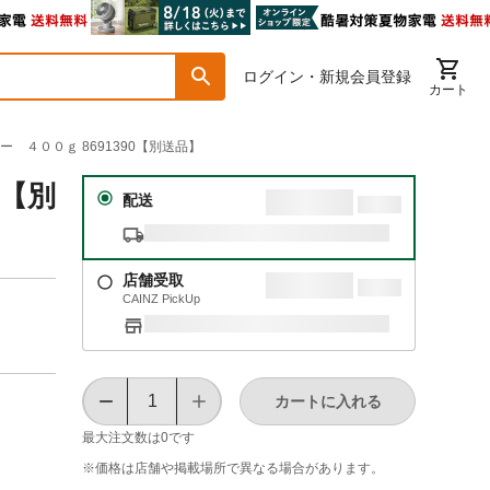
ログイン・新規会員登録
カート
ー ４００ｇ 8691390【別送品】
0【別
配送
店舗受取
CAINZ PickUp
カートに入れる
最大注文数は
0
です
※価格は​店舗や​掲載場所で​異なる​場合が​あります。