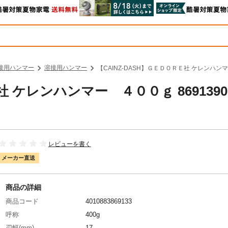
接用ハンマー
溶接用ハンマー
【CAINZ-DASH】ＧＥＤＯＲＥ社 ケレンハンマ
社 ケレンハンマー ４００ｇ 869139
レビューを書く
メーカー直送
商品の詳細
商品コード
4010883869133
呼称
400g
刃幅(mm)
17