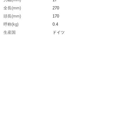
全長(mm)
270
頭長(mm)
170
呼称(kg)
0.4
生産国
ドイツ
重さ
505.000G
材質1
頭部：炭素鋼
材質2
柄：スチール