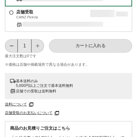
店舗受取
CAINZ PickUp
カートに入れる
最大注文数は
0
です
※価格は​店舗や​掲載場所で​異なる​場合が​あります。
基本送料のみ
5,000円以上ご注文で基本送料無料
店舗での受取は送料無料
送料について
店舗受取のお支払いについて
商品のお見積りご注文はこちら