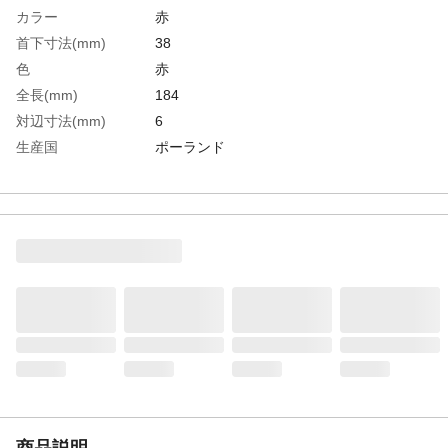
カラー
赤
首下寸法(mm)
38
色
赤
全長(mm)
184
対辺寸法(mm)
6
生産国
ポーランド
重さ
50.000G
材質1
モリブデンバナジウム鋼（1.5～6mm）、ク
ロムバナジウム鋼(8～10mm)
材質2
表面処理：ニッケルメッキ
商品説明