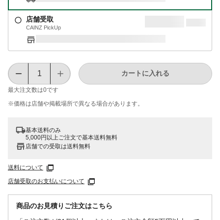
店舗受取
CAINZ PickUp
カートに入れる
最大注文数は
0
です
※価格は​店舗や​掲載場所で​異なる​場合が​あります。
基本送料のみ
5,000円以上ご注文で基本送料無料
店舗での受取は送料無料
送料について
店舗受取のお支払いについて
商品のお見積りご注文はこちら