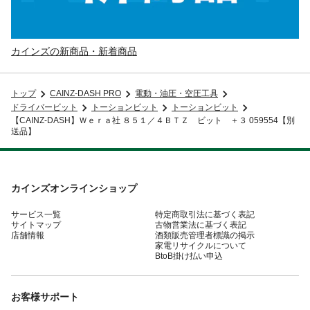
カインズの新商品・新着商品
トップ
CAINZ-DASH PRO
電動・油圧・空圧工具
ドライバービット
トーションビット
トーションビット
【CAINZ-DASH】Ｗｅｒａ社 ８５１／４ＢＴＺ ビット ＋３ 059554【別
送品】
カインズオンラインショップ
サービス一覧
特定商取引法に基づく表記
サイトマップ
古物営業法に基づく表記
店舗情報
酒類販売管理者標識の掲示
家電リサイクルについて
BtoB掛け払い申込
お客様サポート