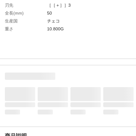
刃先
［［＋］］3
全長(mm)
50
生産国
チェコ
重さ
10.800G
商品説明