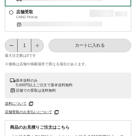
店舗受取
CAINZ PickUp
カートに入れる
最大注文数は
0
です
※価格は​店舗や​掲載場所で​異なる​場合が​あります。
基本送料のみ
5,000円以上ご注文で基本送料無料
店舗での受取は送料無料
送料について
店舗受取のお支払いについて
商品のお見積りご注文はこちら