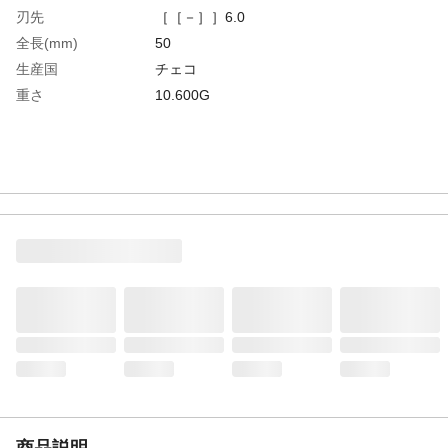
刃先
［［－］］6.0
全長(mm)
50
生産国
チェコ
重さ
10.600G
商品説明