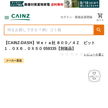
ログイン・新規会員登録
カート
【CAINZ-DASH】Ｗｅｒａ社 ８００／４Ｚ ビット
１．０Ｘ６．０Ｘ５０ 059335【別送品】
レビューを書く
メーカー直送