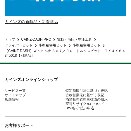
カインズの新商品・新着商品
トップ
CAINZ-DASH PRO
電動・油圧・空圧工具
ドライバービット
小型精密用ビット
小型精密用ビット
【CAINZ-DASH】Ｗｅｒａ社 ８６７／９Ｃ トルクスビット ＴＸ４Ｘ６４
345018【別送品】
カインズオンラインショップ
サービス一覧
特定商取引法に基づく表記
サイトマップ
古物営業法に基づく表記
店舗情報
酒類販売管理者標識の掲示
家電リサイクルについて
BtoB掛け払い申込
お客様サポート