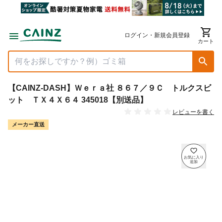
ログイン・新規会員登録
カート
【CAINZ-DASH】Ｗｅｒａ社 ８６７／９Ｃ トルクスビ
ット ＴＸ４Ｘ６４ 345018【別送品】
レビューを書く
メーカー直送