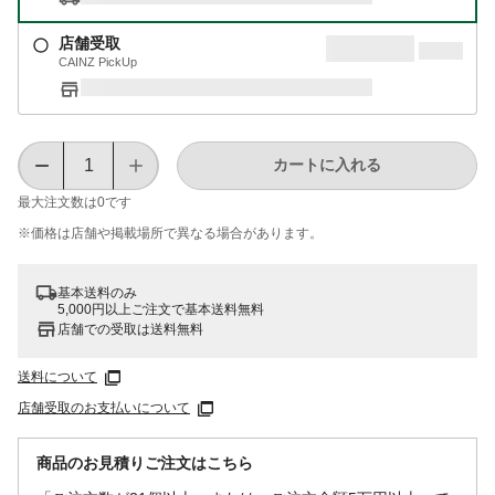
店舗受取
CAINZ PickUp
カートに入れる
最大注文数は
0
です
※価格は​店舗や​掲載場所で​異なる​場合が​あります。
基本送料のみ
5,000円以上ご注文で基本送料無料
店舗での受取は送料無料
送料について
店舗受取のお支払いについて
商品のお見積りご注文はこちら