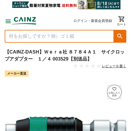
ログイン・新規会員登録
カート
【CAINZ-DASH】Ｗｅｒａ社 ８７８４Ａ１ サイクロッ
プアダプター １／４ 003529【別送品】
レビューを書く
メーカー直送