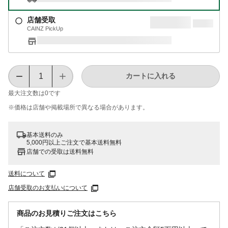
店舗受取
CAINZ PickUp
カートに入れる
最大注文数は
0
です
※価格は​店舗や​掲載場所で​異なる​場合が​あります。
基本送料のみ
5,000円以上ご注文で基本送料無料
店舗での受取は送料無料
送料について
店舗受取のお支払いについて
商品のお見積りご注文はこちら