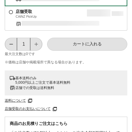
店舗受取
CAINZ PickUp
カートに入れる
最大注文数は
0
です
※価格は​店舗や​掲載場所で​異なる​場合が​あります。
基本送料のみ
5,000円以上ご注文で基本送料無料
店舗での受取は送料無料
送料について
店舗受取のお支払いについて
商品のお見積りご注文はこちら