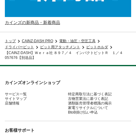
カインズの新商品・新着商品
トップ
CAINZ-DASH PRO
電動・油圧・空圧工具
ドライバービット
ビット用アタッチメント
ビットホルダ
【CAINZ-DASH】Ｗｅｒａ社 ８９７／４ インパクトビットＲ １／４
057676【別送品】
カインズオンラインショップ
サービス一覧
特定商取引法に基づく表記
サイトマップ
古物営業法に基づく表記
店舗情報
酒類販売管理者標識の掲示
家電リサイクルについて
BtoB掛け払い申込
お客様サポート