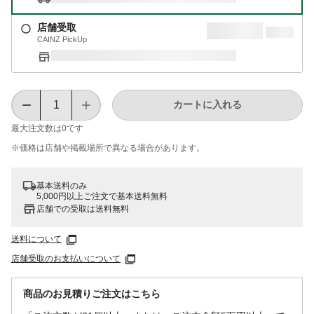
店舗受取
CAINZ PickUp
カートに入れる
最大注文数は
0
です
※価格は​店舗や​掲載場所で​異なる​場合が​あります。
基本送料のみ
5,000円以上ご注文で基本送料無料
店舗での受取は送料無料
送料について
店舗受取のお支払いについて
商品のお見積りご注文はこちら