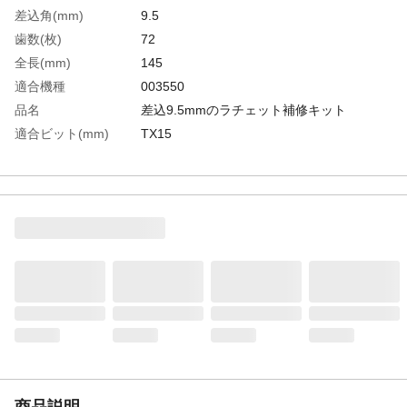
差込角(mm)
9.5
歯数(枚)
72
全長(mm)
145
適合機種
003550
品名
差込9.5mmのラチェット補修キット
適合ビット(mm)
TX15
生産国
チェコ
重さ
116.000G
商品説明