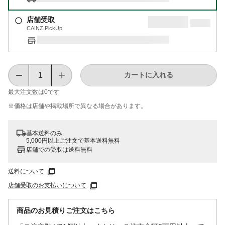
店舗受取
CAINZ PickUp
カートに入れる
最大注文数は
0
です
※価格は​店舗や​掲載場所で​異なる​場合が​あります。
基本送料のみ
5,000円以上ご注文で基本送料無料
店舗での受取は送料無料
送料について
店舗受取のお支払いについて
商品のお見積りご注文はこちら