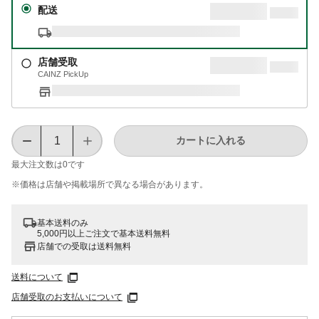
配送
店舗受取
CAINZ PickUp
カートに入れる
最大注文数は
0
です
※価格は​店舗や​掲載場所で​異なる​場合が​あります。
基本送料のみ
5,000円以上ご注文で基本送料無料
店舗での受取は送料無料
送料について
店舗受取のお支払いについて