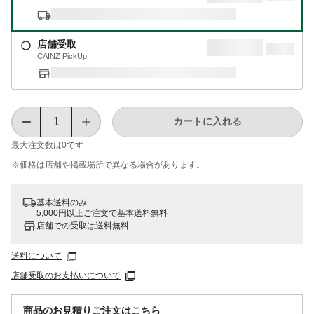
店舗受取
CAINZ PickUp
カートに入れる
最大注文数は
0
です
※価格は​店舗や​掲載場所で​異なる​場合が​あります。
基本送料のみ
5,000円以上ご注文で基本送料無料
店舗での受取は送料無料
送料について
店舗受取のお支払いについて
商品のお見積りご注文はこちら