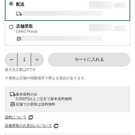
配送
店舗受取
CAINZ PickUp
カートに入れる
最大注文数は
0
です
※価格は​店舗や​掲載場所で​異なる​場合が​あります。
基本送料のみ
5,000円以上ご注文で基本送料無料
店舗での受取は送料無料
送料について
店舗受取のお支払いについて