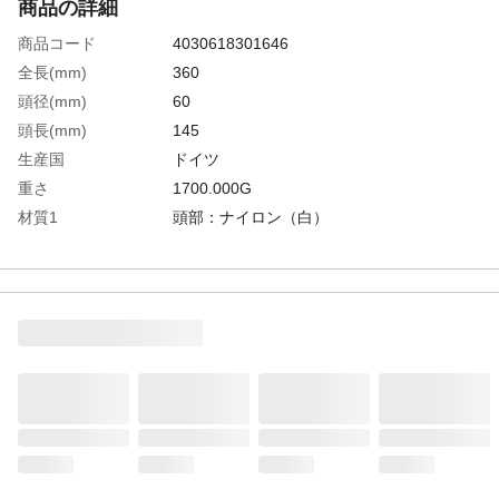
商品の詳細
商品コード
4030618301646
全長(mm)
360
頭径(mm)
60
頭長(mm)
145
生産国
ドイツ
重さ
1700.000G
材質1
頭部：ナイロン（白）
材質2
柄：ヒッコリー