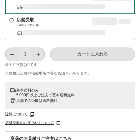
店舗受取
CAINZ PickUp
カートに入れる
最大注文数は
0
です
※価格は​店舗や​掲載場所で​異なる​場合が​あります。
基本送料のみ
5,000円以上ご注文で基本送料無料
店舗での受取は送料無料
送料について
店舗受取のお支払いについて
商品のお見積りご注文はこちら