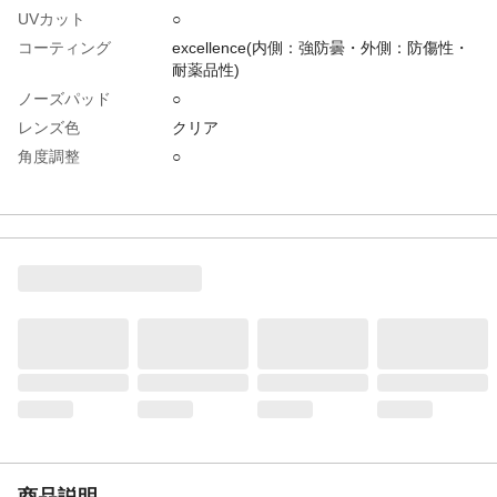
UVカット
○
コーティング
excellence(内側：強防曇・外側：防傷性・
耐薬品性)
ノーズパッド
○
レンズ色
クリア
角度調整
○
防傷加工
◎
防曇加工
○
レンズ厚(mm)
2.2
テンプル色
アンスラサイト/ブルー
生産国
ドイツ
重さ
36.000G
材質1
レンズ：ポリカーボネート
材質2
フレーム：TPU/TPE
材質3
TPR/EVA
商品説明