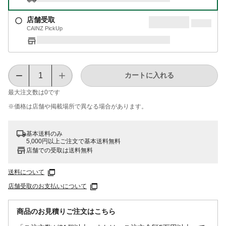
店舗受取
CAINZ PickUp
カートに入れる
最大注文数は
0
です
※価格は​店舗や​掲載場所で​異なる​場合が​あります。
基本送料のみ
5,000円以上ご注文で基本送料無料
店舗での受取は送料無料
送料について
店舗受取のお支払いについて
商品のお見積りご注文はこちら