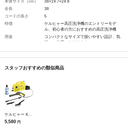
本体サイズ（cm）
38×19.7×24.8
全長
38
コードの長さ
5
特徴
ケルヒャー高圧洗浄機のエントリーモデ
ル、初心者の方におすすめの高圧洗浄機
用途
コンパクトなサイズで扱いやすい設計、気
軽にご使用いただけます。
周波数
100V 50/60Hz共用
電源
100V20A
耐熱／耐冷温度
水温 40度まで
スタッフおすすめの類似商品
（℃）
消費電力
1000W
付属品／セット内容
ワンジェットノズル、高圧ホース５ｍ、本
体側カップリング
生産国
中国
重量
3.7kg
吐出圧力（MPa）
8
ケルヒャー KARCHER 家庭用高圧洗浄機 K2 クラシック カーキット 1.600-976.0(販売終了)
最大吐出量
330 L/h
5,580
円
騒音値
75dB