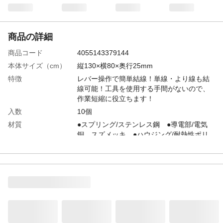
商品の詳細
商品コード
4055143379144
本体サイズ（cm）
縦130×横80×奥行25mm
特徴
レバー操作で簡単結線！単線・より線も結
線可能！工具を使用する手間がないので、
作業短縮に役立ちます！
入数
10個
材質
●スプリング/ステンレス鋼 ●導電部/電気
銅、スズメッキ ●ハウジング/耐熱性ポリ
カーボネート ●操作レバー/耐熱性 PBT
生産国
ドイツ
重量
1.6g
適合電線
●一般用途 単線:φ0.5～φ2.0mm ●IV7本よ
り線:0.2～3.5mm2 ●より線:0.14～
4.0mm2 ●特定電気用品 屋内配線用途単
線(銅):φ1.6、φ2.0mm