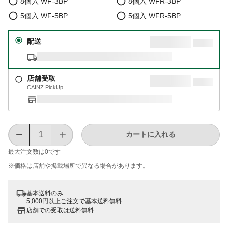
8個入 WF-3BP
8個入 WFR-3BP
5個入 WF-5BP
5個入 WFR-5BP
配送
店舗受取
CAINZ PickUp
カートに入れる
最大注文数は
0
です
※価格は​店舗や​掲載場所で​異なる​場合が​あります。
基本送料のみ
5,000円以上ご注文で基本送料無料
店舗での受取は送料無料