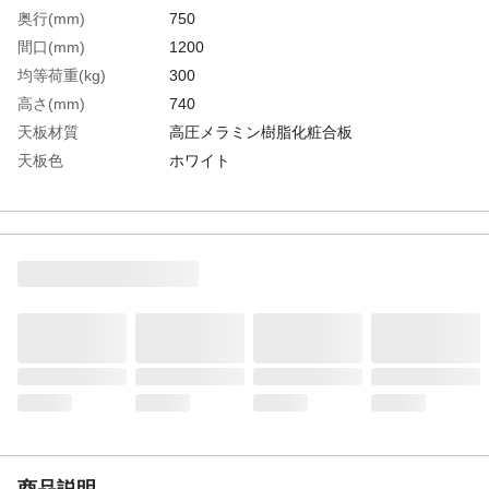
奥行(mm)
750
間口(mm)
1200
均等荷重(kg)
300
高さ(mm)
740
天板材質
高圧メラミン樹脂化粧合板
天板色
ホワイト
天板エッジ色
ナチュラル積層柄
生産国
中国
重さ
22.700KG
材質1
天板:高圧メラミン樹脂化粧合板、ポリ塩化
ビニル（PVC）エッジ
材質2
脚部:スチール（粉体塗装）
商品説明