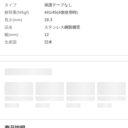
タイプ
保護テープなし
耐荷重(N/kgf)
441/45(4個使用時)
長さ(mm)
18.3
品名
ステンレス鋼製棚受
幅(mm)
12
生産国
日本
重さ
3.600G
商品説明