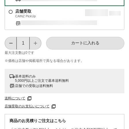
店舗受取
CAINZ PickUp
カートに入れる
最大注文数は
0
です
※価格は​店舗や​掲載場所で​異なる​場合が​あります。
基本送料のみ
5,000円以上ご注文で基本送料無料
店舗での受取は送料無料
送料について
店舗受取のお支払いについて
商品のお見積りご注文はこちら