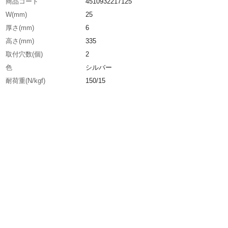
商品コード
4510932217125
W(mm)
25
厚さ(mm)
6
高さ(mm)
335
取付穴数(個)
2
色
シルバー
耐荷重(N/kgf)
150/15
吊下荷重(N/kgf)
150/15
表面処理
ヘアライン仕上
A(mm)
25
d(mm)
φ5.5穴φ10.5皿
D(mm)
25
H(mm)
125
L(mm)
335
P(mm)
60
生産国
インド
重さ
544.000G
材質1
ステンレス鋼(SUS304)