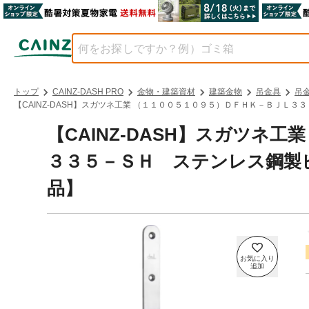
トップ
CAINZ-DASH PRO
金物・建築資材
建築金物
吊金具
吊
【CAINZ-DASH】スガツネ工業 （１１００５１０９５）ＤＦＨＫ－ＢＪＬ３３５
【CAINZ-DASH】スガツネ
３３５－ＳＨ ステンレス鋼製ビッグ
品】