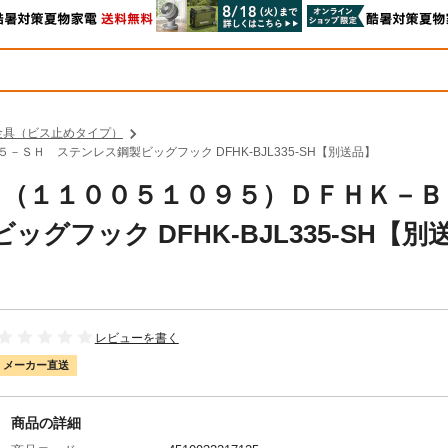
金具（ビス止めタイプ）
－ＳＨ ステンレス鋼製ビッグフック DFHK-BJL335-SH【別送品】
工業 （１１００５１０９５）ＤＦＨＫ－
フック DFHK-BJL335-SH【別
レビューを書く
メーカー直送
商品の詳細