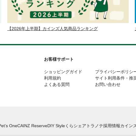
【2026年上半期】カインズ人気商品ランキング
お客様サポート
ショッピングガイド
プライバシーポリシ
利用規約
サイト利用条件・推
よくある質問
お問い合わせ
Pet’s One
CAINZ Reserve
DIY Style
くらシェア
トラノテ
採用情報
カインズ