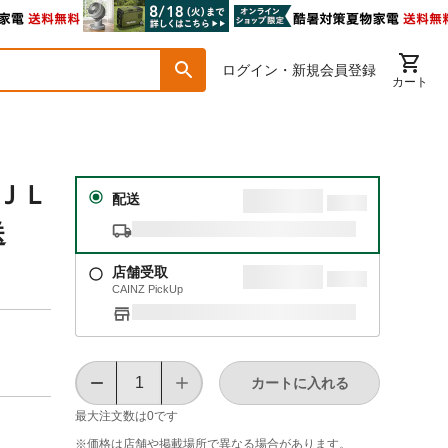
ログイン・新規会員登録
カート
ＢＪＬ
配送
送
店舗受取
CAINZ PickUp
カートに入れる
最大注文数は
0
です
※価格は​店舗や​掲載場所で​異なる​場合が​あります。