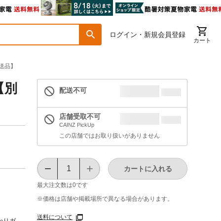
ログイン・新規会員登録
カート
別送品】
【別
配送不可
店舗受取不可
CAINZ PickUp
この店舗ではお取り扱いがありません
カートに入れる
最大注文数は
0
です
※価格は​店舗や​掲載場所で​異なる​場合が​あります。
送料について
かりガ