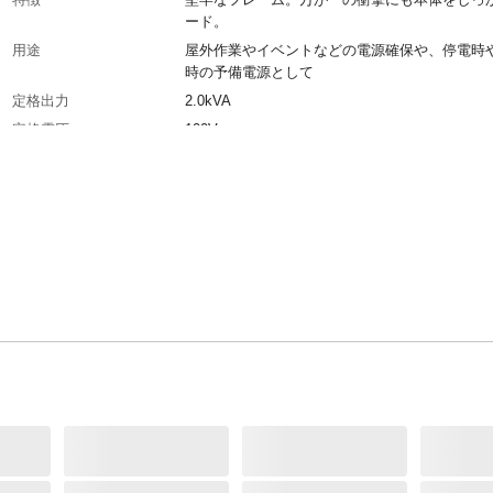
ード。
用途
屋外作業やイベントなどの電源確保や、停電時
時の予備電源として
定格出力
2.0kVA
定格電圧
100V
定格電流
20A
エンジン／モーター形式
空冷4サイクルガソリンエンジン
エンジンオイル容量
600mL
コンセント
2口
使用燃料／混合比
自動車用無鉛ガソリン
重量
39kg
燃料タンク容量
8L
排気量
196mL