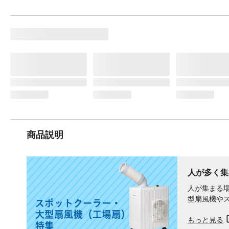
商品説明
人が​多く​
人が集まる
型扇風機や
もっと見る