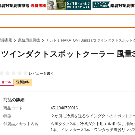
季節家電
業務用扇風機
ナカトミ NAKATOMI Builzzard ツインダクトスポッ
zard ツインダクトスポットクーラー 風量
レビューを書く
セール
送料無料
商品の詳細
商品コード
4511340720016
特徴
２か所に冷風を送るツインダクトのスポットク
付属品／セット内容
冷風ダクト2本、冷風ダクト用エルボ2個、排熱
1本、ドレンホース1本、ワンタッチ着脱リング