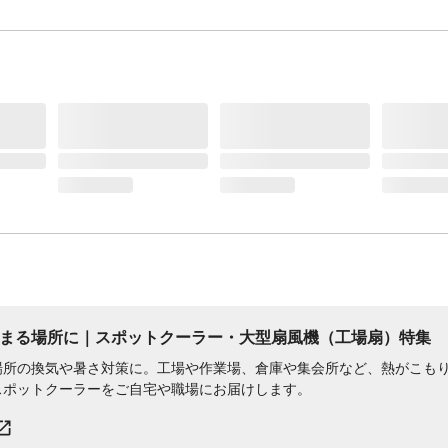
集まる​場所に​｜スポットクーラー・​大型扇風機（工場扇）​特集
場所の換気や暑さ対策に。工場や作業場、倉庫や集会所など、熱がこも
スポットクーラーをご自宅や職場にお届けします。