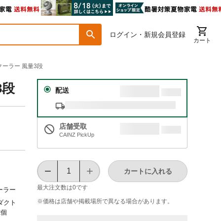
ログイン・新規会員登録
カート
トクーラー 風量3段
3段
配送
店舗受取
CAINZ PickUp
カートに入れる
最大注文数は
0
です
ーラー
※価格は​店舗や​掲載場所で​異なる​場合が​あります。
ダクト
2個