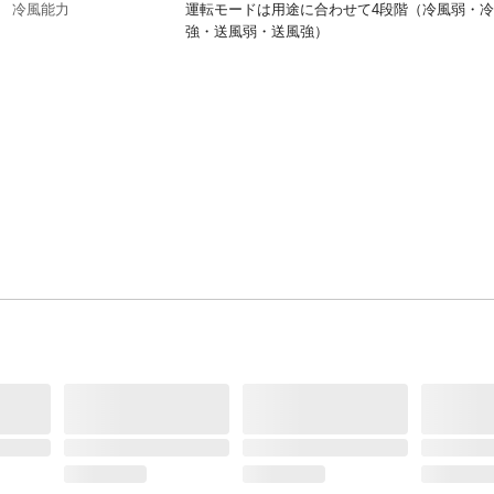
冷風能力
運転モードは用途に合わせて4段階（冷風弱・
強・送風弱・送風強）