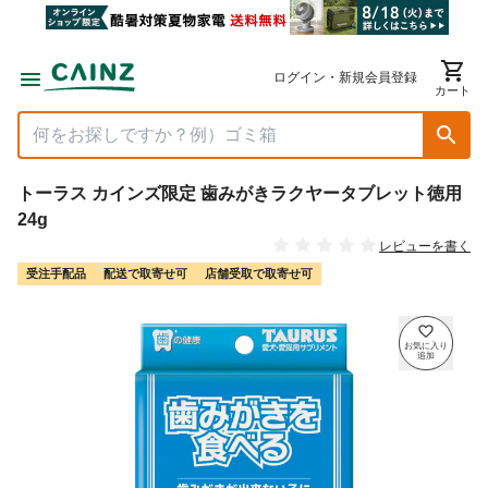
ログイン・新規会員登録
カート
トーラス カインズ限定 歯みがきラクヤータブレット徳用
24g
レビューを書く
受注手配品
配送で取寄せ可
店舗受取で取寄せ可