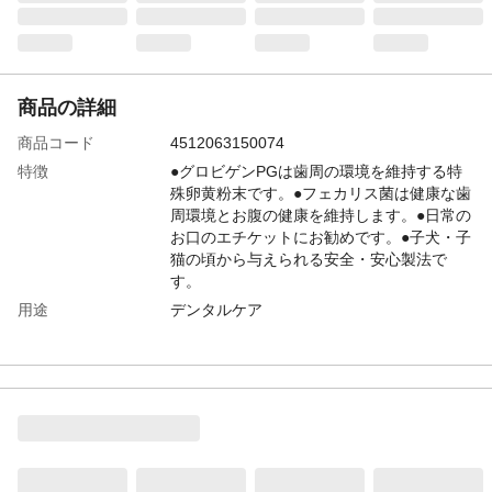
商品の詳細
商品コード
4512063150074
特徴
●グロビゲンPGは歯周の環境を維持する特
殊卵黄粉末です。●フェカリス菌は健康な歯
周環境とお腹の健康を維持します。●日常の
お口のエチケットにお勧めです。●子犬・子
猫の頃から与えられる安全・安心製法で
す。
用途
デンタルケア
商品説明
ペットは自分で歯を磨くことが出来ませ
ん。磨きたくても磨かせてくれない子も多
く●歯のトラブルは急増しています。本品は
●手軽に与えられるタブレットタイプなので
●おやすみ前に与えるだけで口腔環境を維持
し健康寿命の延伸につながります。
原材料
●澱粉●コーンスターチ●脱脂粉乳●粉糖●オ