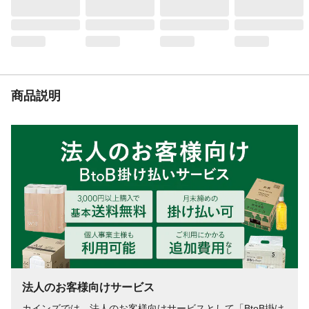
リゴ糖●卵黄粉末(グロビゲンPG)●ポリグル
タミン酸●乳酸菌(フェカリス菌)
使用方法
●1日1粒を目安に与えてください。●おやす
み前に与えてください。
生産国
日本
商品説明
法人のお客様向けサービス
カインズでは、法人のお客様向けサービスとして「BtoB掛け