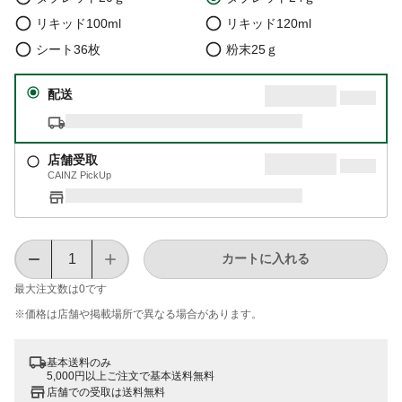
リキッド100ml
リキッド120ml
シート36枚
粉末25ｇ
配送
店舗受取
CAINZ PickUp
カートに入れる
最大注文数は
0
です
※価格は​店舗や​掲載場所で​異なる​場合が​あります。
基本送料のみ
5,000円以上ご注文で基本送料無料
店舗での受取は送料無料