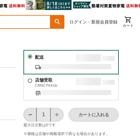
ログイン・新規会員登録
カート
配送
店舗受取
CAINZ PickUp
カートに入れる
最大注文数は
0
です
※価格は​店舗や​掲載場所で​異なる​場合が​あります。