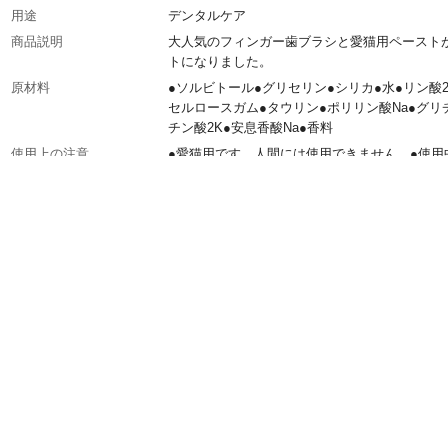
用途
デンタルケア
商品説明
大人気のフィンガー歯ブラシと愛猫用ペースト
トになりました。
原材料
●ソルビトール●グリセリン●シリカ●水●リン酸2
セルロースガム●タウリン●ポリリン酸Na●グリ
チン酸2K●安息香酸Na●香料
使用上の注意
●愛猫用です。人間には使用できません。●使用
異常が現れた時はすぐに使用を止め獣医師にご
ださい。●小児の手の届かない所で保管してく
い。●直射日光を避け涼しい場所で保管してく
生産国
日本
備考
賞味期限は3年