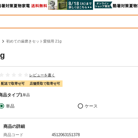
初めての歯磨きセット愛猫用 21g
g
レビューを書く
配送で取寄せ可
店舗受取で取寄せ可
商品タイプ1
単品
単品
ケース
商品の詳細
商品コード
4512063151378