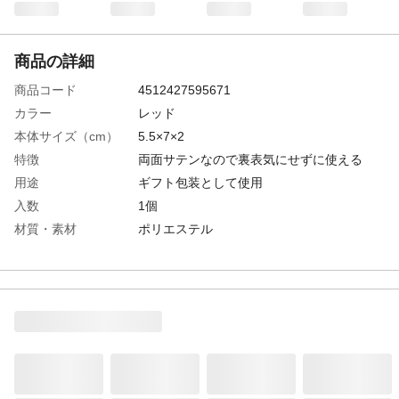
商品の詳細
商品コード
4512427595671
カラー
レッド
本体サイズ（cm）
5.5×7×2
特徴
両面サテンなので裏表気にせずに使える
用途
ギフト包装として使用
入数
1個
材質・素材
ポリエステル
生産国
日本
製造元
(株)包む