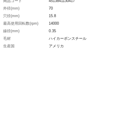
商品コード
4513841130417
外径(mm)
70
穴径(mm)
15.8
最高使用回転数(rpm)
14000
線径(mm)
0.35
毛材
ハイカーボンスチール
生産国
アメリカ
重さ
220.000G
材質1
SW：ハイカーボンスチールワイヤー(ブラシ材