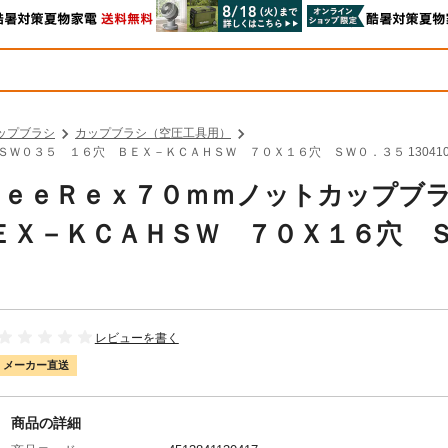
ップブラシ
カップブラシ（空圧工具用）
用ＳＷ０３５ １６穴 ＢＥＸ－ＫＣＡＨＳＷ ７０Ｘ１６穴 ＳＷ０．３５ 13041
ク ＢｅｅＲｅｘ７０ｍｍノットカップブ
ＥＸ－ＫＣＡＨＳＷ ７０Ｘ１６穴 
レビューを書く
メーカー直送
商品の詳細