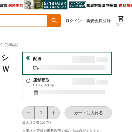
ログイン・新規会員登録
カート
00【別送品】
ラシ
配送
ＳＷ
店舗受取
CAINZ PickUp
カートに入れる
最大注文数は
0
です
※価格は​店舗や​掲載場所で​異なる​場合が​あります。