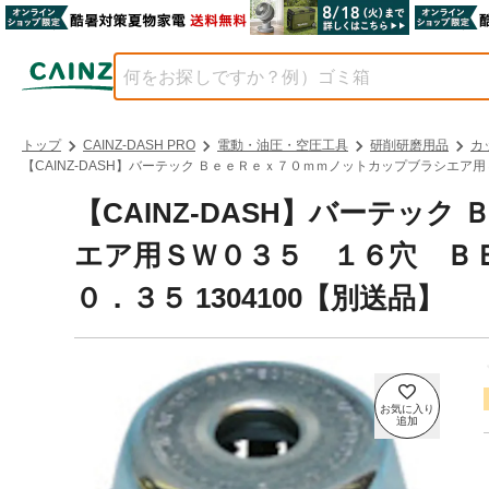
トップ
CAINZ-DASH PRO
電動・油圧・空圧工具
研削研磨用品
カ
【CAINZ-DASH】バーテック ＢｅｅＲｅｘ７０ｍｍノットカップブラシエア
【CAINZ-DASH】バーテッ
エア用ＳＷ０３５ １６穴 Ｂ
０．３５ 1304100【別送品】