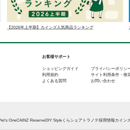
【2026年上半期】カインズ人気商品ランキング
お客様サポート
ショッピングガイド
プライバシーポリシ
利用規約
サイト利用条件・推
よくある質問
お問い合わせ
Pet’s One
CAINZ Reserve
DIY Style
くらシェア
トラノテ
採用情報
カインズ