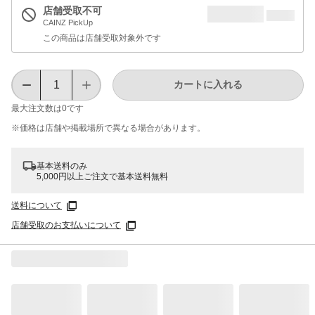
店舗受取不可
CAINZ PickUp
この商品は店舗受取対象外です
カートに入れる
最大注文数は
0
です
※価格は​店舗や​掲載場所で​異なる​場合が​あります。
基本送料のみ
5,000円以上ご注文で基本送料無料
送料について
店舗受取のお支払いについて